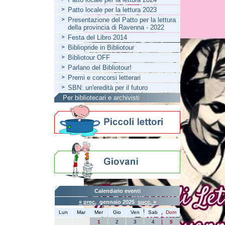
Patto locale per la lettura 2023
Presentazione del Patto per la lettura
della provincia di Ravenna - 2022
Festa del Libro 2014
Bibliopride in Bibliotour
Bibliotour OFF
Parlano del Bibliotour!
Premi e concorsi letterari
SBN: un'eredità per il futuro
Per bibliotecari e archivisti
Calendario eventi
« prec.
gennaio 2025
succ. »
Lun
Mar
Mer
Gio
Ven
Sab
Dom
1
2
3
4
5