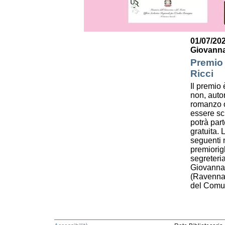
01/07/202
Giovanna
Premio 
Ricci
Il premio è
non, autor
romanzo o
essere scr
potrà par
gratuita.
seguenti m
premiorig
segreteri
Giovanna 
(Ravenna)
del Comun