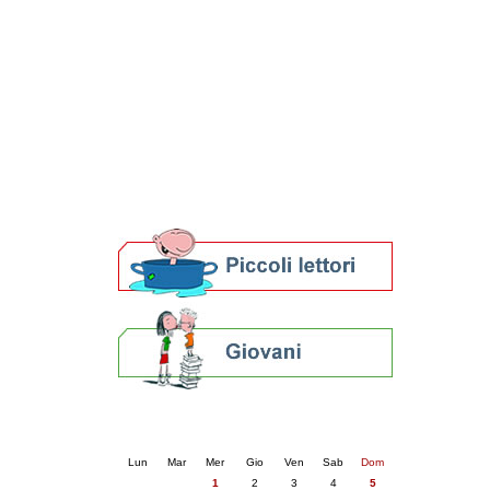
Patto locale per la lettura 2023
Presentazione del Patto per la lettura
della provincia di Ravenna - 2022
Festa del Libro 2014
Bibliopride in Bibliotour
Bibliotour OFF
Parlano del Bibliotour!
Premi e concorsi letterari
SBN: un'eredità per il futuro
Per bibliotecari e archivisti
Calendario eventi
« prec.
gennaio 2025
succ. »
Lun
Mar
Mer
Gio
Ven
Sab
Dom
1
2
3
4
5