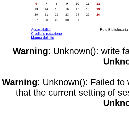
6
7
8
9
10
11
12
13
14
15
16
17
18
19
20
21
22
23
24
25
26
27
28
29
30
31
Accessibilità
Rete Bibliotecaria
Credits e redazione
Mappa del sito
Warning
: Unknown(): write fa
Unkn
Warning
: Unknown(): Failed to w
that the current setting of s
Unkn