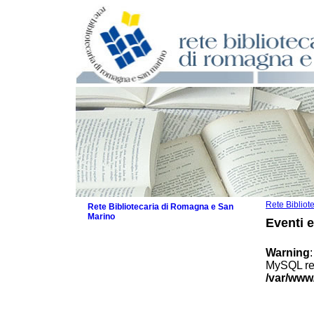
Rete Biblio
Rete Bibliotecaria di Romagna e San
Marino
Eventi 
La Rete
Biblioteche e archivi
Warning
Agenda
MySQL res
Patto intercomunale per la lettura
/var/www
2026
Patto locale per la lettura 2025
Patto locale per la lettura 2024