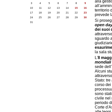
alla gest
3
4
5
6
7
8
9
all'ammini
10
11
12
13
14
15
16
territorio
17
18
19
20
21
22
23
prevede l
24
25
26
27
28
29
30
Si proseg
31
open day.
dei suoi 
attravers
sguardo al
giudiziar
esaurimen
la sala st
L'
8
magg
mondiali 
sede dell'
Alcuni st
attraverso
Stato: tre
corso dei 
processual
sono stat
civile nel
periodo di
Corte d'A
alle leggi