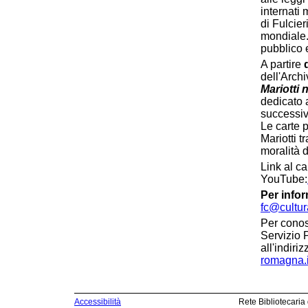
internati 
di Fulcier
mondiale.
pubblico 
A partire
dell'Archi
Mariotti 
dedicato 
successivi
Le carte p
Mariotti t
moralità d
Link al c
YouTube:
Per infor
fc@cultura
Per conosc
Servizio 
all'indiri
romagna.i
Accessibilità
Rete Bibliotecaria