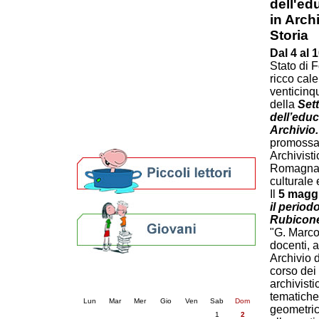
dell'ed
Patto locale per la lettura 2023
in Arch
Presentazione del Patto per la lettura
Storia
della provincia di Ravenna - 2022
Dal 4 al
Festa del Libro 2014
Stato di 
Bibliopride in Bibliotour
ricco cale
Bibliotour OFF
venticinq
Parlano del Bibliotour!
della
Sett
Premi e concorsi letterari
dell’educ
SBN: un'eredità per il futuro
Archivio.
Per bibliotecari e archivisti
promossa
Archivisti
Romagna,
culturale
Il
5 magg
il period
Rubicon
"G. Marcon
docenti, a
Archivio d
corso dei 
Calendario eventi
archivist
« prec.
agosto 2026
succ. »
tematiche 
Lun
Mar
Mer
Gio
Ven
Sab
Dom
geometrico
1
2