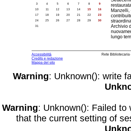
3
4
5
6
7
8
9
restaurata
10
11
12
13
14
15
16
Manzelli,
17
18
19
20
21
22
23
contribuit
straordin
24
25
26
27
28
29
30
Archivio 
31
nuovament
lungo tem
Accessibilità
Rete Bibliotecaria
Credits e redazione
Mappa del sito
Warning
: Unknown(): write fa
Unkn
Warning
: Unknown(): Failed to w
that the current setting of s
Unkn