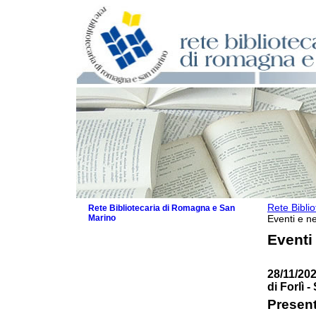
Rete Bibli
Rete Bibliotecaria di Romagna e San
Marino
Eventi e ne
La Rete
Eventi
Biblioteche e archivi
Agenda
28/11/202
Patto intercomunale per la lettura
di Forlì 
2026
Patto locale per la lettura 2025
Present
Patto locale per la lettura 2024