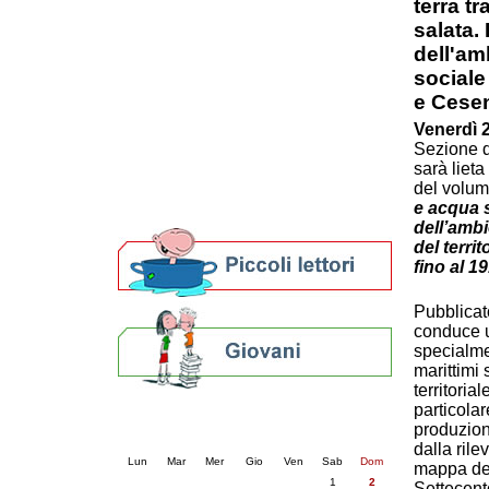
terra t
Patto locale per la lettura 2023
salata.
Presentazione del Patto per la lettura
dell'am
della provincia di Ravenna - 2022
sociale 
Festa del Libro 2014
e Cesen
Bibliopride in Bibliotour
Bibliotour OFF
Venerdì 
Parlano del Bibliotour!
Sezione d
sarà lieta
Premi e concorsi letterari
del volu
SBN: un'eredità per il futuro
e acqua s
Per bibliotecari e archivisti
dell’ambi
del terri
fino al 1
Pubblicat
conduce un
specialme
marittimi 
territoria
particolar
Calendario eventi
produzion
« prec.
agosto 2026
succ. »
dalla rile
Lun
Mar
Mer
Gio
Ven
Sab
Dom
mappa del
1
2
Settecent