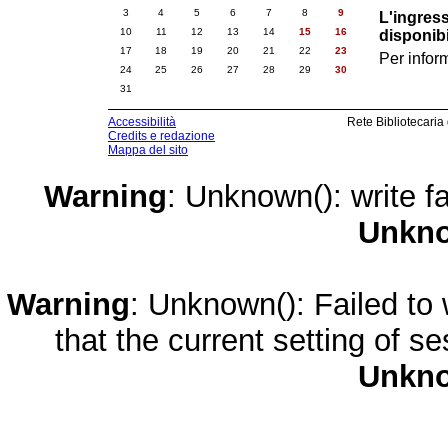
3
4
5
6
7
8
9
L'ingress
10
11
12
13
14
15
16
disponibi
17
18
19
20
21
22
23
Per infor
24
25
26
27
28
29
30
31
Accessibilità
Rete Bibliotecaria
Credits e redazione
Mappa del sito
Warning
: Unknown(): write fa
Unkn
Warning
: Unknown(): Failed to w
that the current setting of s
Unkn