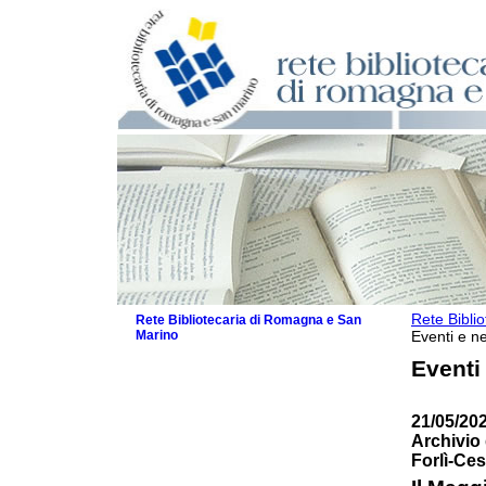
Rete Bibli
Rete Bibliotecaria di Romagna e San
Marino
Eventi e ne
La Rete
Eventi
Biblioteche e archivi
Agenda
21/05/202
Patto intercomunale per la lettura
Archivio 
2026
Forlì-Ce
Patto locale per la lettura 2025
Patto locale per la lettura 2024