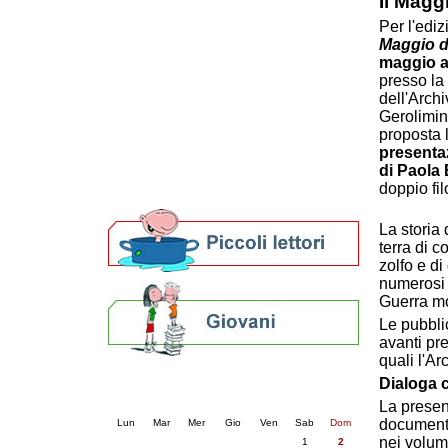
Il Maggi
Patto locale per la lettura 2023
Per l'edi
Presentazione del Patto per la lettura
Maggio de
della provincia di Ravenna - 2022
maggio al
Festa del Libro 2014
presso la 
Bibliopride in Bibliotour
dell'Archi
Bibliotour OFF
Gerolimini
proposta 
Parlano del Bibliotour!
presentaz
Premi e concorsi letterari
di Paola
SBN: un'eredità per il futuro
doppio filo
Per bibliotecari e archivisti
La storia
terra di c
zolfo e d
numerosi m
Guerra mo
Le pubblic
avanti pres
quali l'Ar
Calendario eventi
Dialoga c
« prec.
agosto 2026
succ. »
La presen
documentaz
Lun
Mar
Mer
Gio
Ven
Sab
Dom
nei volum
1
2