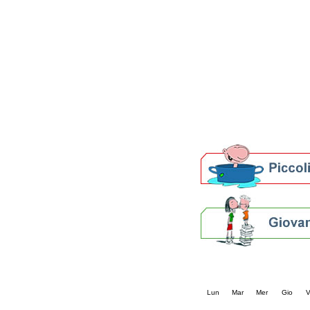
Patto locale per la let
Presentazione del Patto
della provincia di Rav
Festa del Libro 2014
Bibliopride in Bibliotou
Bibliotour OFF
Parlano del Bibliotour!
Premi e concorsi letter
SBN: un'eredità per il 
Per bibliotecari e archivi
Calendario eve
« prec.
agosto 202
Lun
Mar
Mer
Gio
V