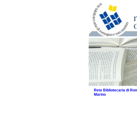
Rete Bibliotecaria di R
Marino
La Rete
Biblioteche e archivi
Agenda
Patto intercomunale per
2026
Patto locale per la let
Patto locale per la let