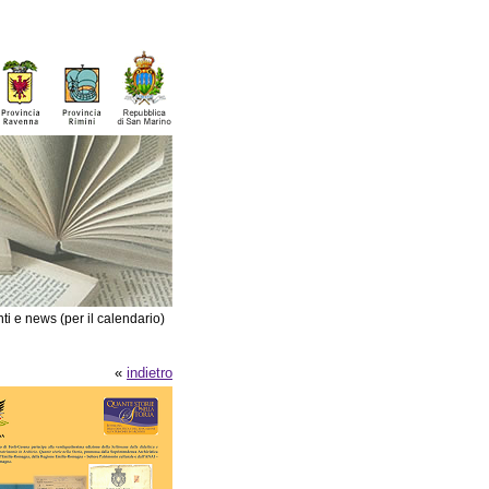
ti e news (per il calendario)
«
indietro