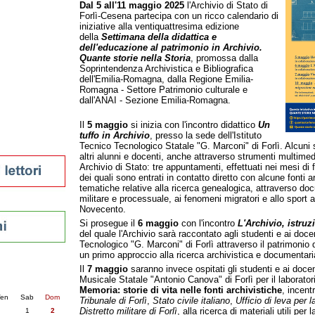
Dal 5 all'11 maggio 2025
l'Archivio di Stato di
tura 2023
Forlì-Cesena partecipa con un ricco calendario di
iniziative alla ventiquattresima edizione
 per la lettura
della
Settimana della didattica e
enna - 2022
dell'educazione al patrimonio in Archivio.
Quante storie nella Storia
, promossa dalla
r
Soprintendenza Archivistica e Bibliografica
dell'Emilia-Romagna, dalla Regione Emilia-
Romagna - Settore Patrimonio culturale e
dall'ANAI - Sezione Emilia-Romagna.
ari
futuro
Il
5 maggio
si inizia con l'incontro didattico
Un
tuffo in Archivio
, presso la sede dell'Istituto
sti
Tecnico Tecnologico Statale "G. Marconi" di Forlì. Alcuni 
altri alunni e docenti, anche attraverso strumenti multimedi
Archivio di Stato: tre appuntamenti, effettuati nei mesi di
dei quali sono entrati in contatto diretto con alcune fonti
tematiche relative alla ricerca genealogica, attraverso doc
militare e processuale, ai fenomeni migratori e allo sport a
Novecento.
Si prosegue il
6 maggio
con l'incontro
L'Archivio, istruz
del quale l'Archivio sarà raccontato agli studenti e ai docen
Tecnologico "G. Marconi" di Forlì attraverso il patrimoni
un primo approccio alla ricerca archivistica e documentari
nti
Il
7 maggio
saranno invece ospitati gli studenti e ai docen
Musicale Statale "Antonio Canova" di Forlì per il laborator
6
succ. »
Memoria: storie di vita nelle fonti archivistiche
, incent
en
Sab
Dom
Tribunale di Forlì
,
Stato civile italiano
,
Ufficio di leva per l
Distretto militare di Forlì
, alla ricerca di materiali utili per 
1
2