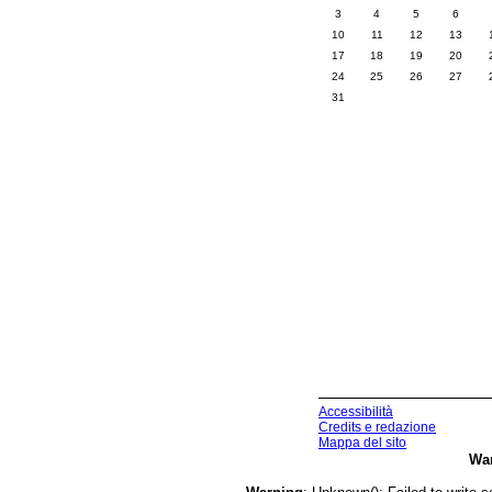
3
4
5
6
10
11
12
13
17
18
19
20
24
25
26
27
31
Accessibilità
Credits e redazione
Mappa del sito
Wa