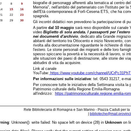
biografie di personaggi afferenti alla tematica al centro de
7
8
9
Memoria", nell'ambito del partenariato con l'Istituto per la
14
15
16
dell'Età contemporanea di Forlì-Cesena ETS, che ha come 
21
22
23
spagnola.
28
29
30
Gli incontri didattici non prevedono la partecipazione di p
A partire
dal 10 maggio
sarà reso disponibile sul canale Y
video
Biglietto di sola andata. I passaporti per l'este
nei documenti d'archivio
, dedicato alla Grande migrazio
abitanti del territorio tra Ottocento e inizio Novecento, co
rivolta alla documentazione riguardante le richieste di rila
l'estero. Le storie personali dei migranti e delle loro famigl
spesso spiccano la povertà e la necessità di lavoro, si intr
alle situazioni dei paesi di destinazione, alle storie dei vi
abitudini di vita da acquisire.
Link al canale
YouTube:
https://www.youtube.com/channel/UCrPc31P
Per informazioni sulle iniziative
: tel. 0543 31217, e-mai
Per conoscere tutte le iniziative della Settimana visita la 
Patrimonio culturale della Regione Emilia-Romagna
all'indirizzo:
https://patrimonioculturale.regione.emilia-rom
Rete Bibliotecaria di Romagna e San Marino - Piazza Caduti per la
|
biblioteche@mail.provincia
rning
: Unknown(): write failed: No space left on device (28) in
Unknown
on l