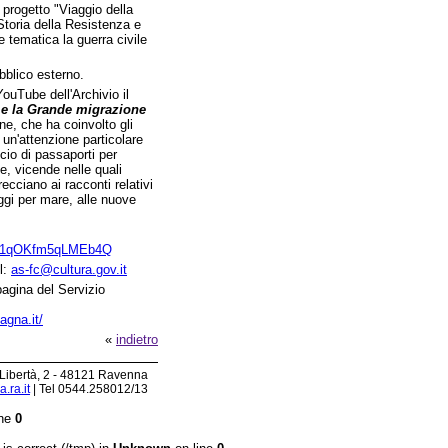
l progetto "Viaggio della
 Storia della Resistenza e
tematica la guerra civile
ubblico esterno.
ouTube dell'Archivio il
ro e la Grande migrazione
ne, che ha coinvolto gli
n un'attenzione particolare
scio di passaporti per
ie, vicende nelle quali
ecciano ai racconti relativi
aggi per mare, alle nuove
hT1qOKfm5qLMEb4Q
l:
as-fc@cultura.gov.it
pagina del Servizio
agna.it/
«
indietro
 Libertà, 2 - 48121 Ravenna
.ra.it
| Tel 0544.258012/13
ine
0