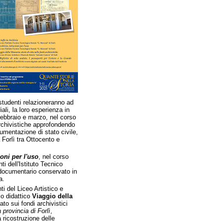
studenti relazioneranno ad
ali, la loro esperienza in
 febbraio e marzo, nel corso
 archivistiche approfondendo
umentazione di stato civile,
 Forlì tra Ottocento e
ioni per l'uso
, nel corso
ti dell'Istituto Tecnico
o documentario conservato in
a.
ti del Liceo Artistico e
io didattico
Viaggio della
rato
sui fondi archivistici
a provincia di Forlì
,
la ricostruzione delle