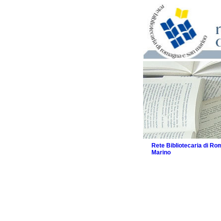
Rete Bibliotecaria di R
Marino
La Rete
Biblioteche e archivi
Agenda
Patto intercomunale per
2026
Patto locale per la let
Patto locale per la let