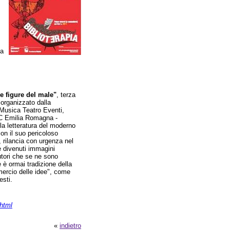
ga
Le figure del male"
, terza
 organizzato dalla
 Musica Teatro Eventi,
IBC Emilia Romagna -
 la letteratura del moderno
on il suo pericoloso
a, rilancia con urgenza nel
e divenuti immagini
autori che se ne sono
e è ormai tradizione della
mmercio delle idee", come
esti.
.html
«
indietro