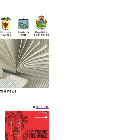
ti e news
«
indietro