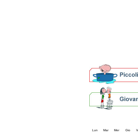
Patto locale per la let
Presentazione del Patto
della provincia di Rav
Festa del Libro 2014
Bibliopride in Bibliotou
Bibliotour OFF
Parlano del Bibliotour!
Premi e concorsi letter
SBN: un'eredità per il 
Per bibliotecari e archivi
Calendario eve
« prec.
agosto 202
Lun
Mar
Mer
Gio
V