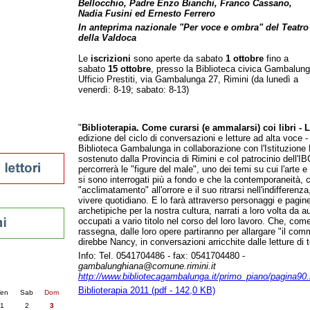
Bellocchio, Padre Enzo Bianchi, Franco Cassano,
tura 2023
Nadia Fusini ed Ernesto Ferrero
 per la lettura
In anteprima nazionale "Per voce e ombra" del Teatro
enna - 2022
della Valdoca
Le
iscrizioni
sono aperte da sabato
1 ottobre
fino a
r
sabato
15 ottobre
, presso la Biblioteca civica Gambalun
Ufficio Prestiti, via Gambalunga 27, Rimini (da lunedì a
venerdì: 8-19; sabato: 8-13)
ari
futuro
"
Biblioterapia. Come curarsi (e ammalarsi) coi libri - 
sti
edizione del ciclo di conversazioni e letture ad alta voce -
Biblioteca Gambalunga in collaborazione con l'Istituzione
sostenuto dalla Provincia di Rimini e col patrocinio dell'
percorrerà le "figure del male", uno dei temi su cui l'arte e
si sono interrogati più a fondo e che la contemporaneità, c
"acclimatamento" all'orrore e il suo ritrarsi nell'indifferenz
vivere quotidiano. E lo farà attraverso personaggi e pagin
archetipiche per la nostra cultura, narrati a loro volta da 
occupati a vario titolo nel corso del loro lavoro. Che, com
rassegna, dalle loro opere partiranno per allargare "il co
direbbe Nancy, in conversazioni arricchite dalle letture di t
Info: Tel. 0541704486 - fax: 0541704480 -
nti
gambalunghiana@comune.rimini.it
http://www.bibliotecagambalunga.it/primo_piano/pagina90
5
succ. »
Biblioterapia 2011 (pdf - 142,0 KB)
en
Sab
Dom
1
2
3