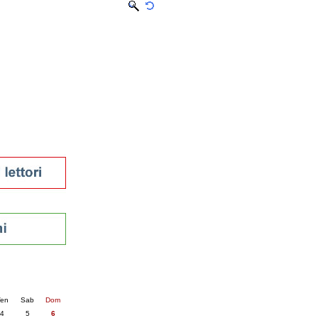
tura 2023
 per la lettura
enna - 2022
r
ari
futuro
sti
nti
5
succ. »
en
Sab
Dom
4
5
6