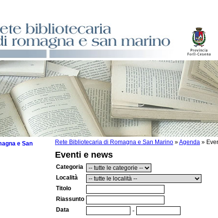
Rete Bibliotecaria di Romagna e San Marino
»
Agenda
»
Even
omagna e San
Eventi e news
Categoria
Località
Titolo
 la lettura
Riassunto
tura 2025
Data
-
tura 2024