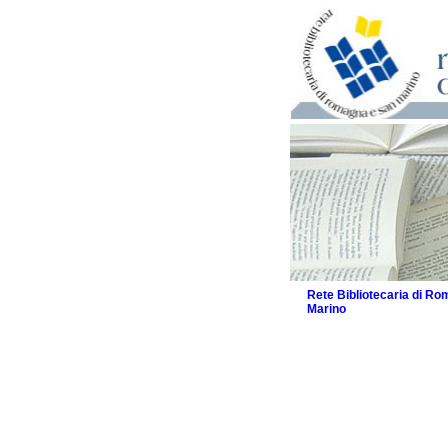
Rete Bibliotecaria di R
Marino
La Rete
Biblioteche e archivi
Agenda
Patto intercomunale per
2026
Patto locale per la let
Patto locale per la let