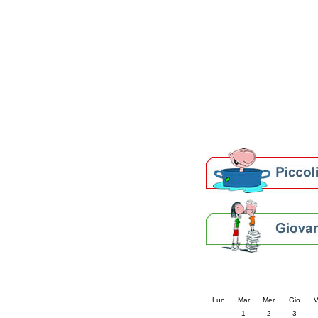
Patto locale per la let
Presentazione del Patto
della provincia di Rav
Festa del Libro 2014
Bibliopride in Bibliotou
Bibliotour OFF
Parlano del Bibliotour!
Premi e concorsi letter
SBN: un'eredità per il 
Per bibliotecari e archivi
Calendario eve
« prec.
luglio 202
Lun
Mar
Mer
Gio
V
1
2
3