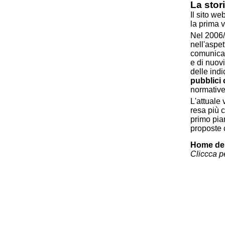
La stor
Il sito w
la prima v
Nel 2006/2
nell'aspet
comunicaz
e di nuovi
delle ind
pubblici 
normative 
L'attuale
resa più c
primo pia
proposte c
Home del 
Cliccca p