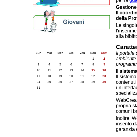
per la
gui
Gestione
Il coordi
della Pr
Le singol
l'inserim
alla bibli
Calendario eventi
Caratte
« prec.
agosto 2026
succ. »
Il portale
Lun
Mar
Mer
Gio
Ven
Sab
Dom
ambiente 
1
2
programm
3
4
5
6
7
8
9
10
11
12
13
14
15
16
Il siste
Il sistem
17
18
19
20
21
22
23
contenuti 
24
25
26
27
28
29
30
un'interf
31
specializ
WebCre
propria st
comuni b
Inoltre, 
inserito d
garanzia 