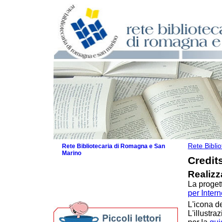
Rete Bibli
Rete Bibliotecaria di Romagna e San
Marino
Credit
La Rete
Realizz
Biblioteche e archivi
La proget
Agenda
per Intern
Per bibliotecari e archivisti
L'icona d
L'illustra