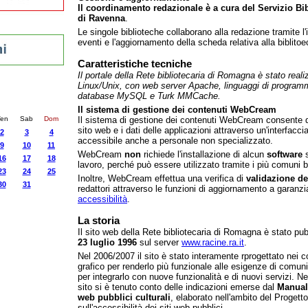
Il coordinamento redazionale è a cura del Servizio Bi
di Ravenna
.
Le singole biblioteche collaborano alla redazione tramite l'
eventi e l'aggiornamento della scheda relativa alla biblitoe
Caratteristiche tecniche
Il portale della Rete bibliotecaria di Romagna è stato real
Linux/Unix, con web server Apache, linguaggi di progra
nti
database MySQL e Turk MMCache.
4
succ. »
Il sistema di gestione dei contenuti WebCream
en
Sab
Dom
Il sistema di gestione dei contenuti WebCream consente di
sito web e i dati delle applicazioni attraverso un'interfacci
2
3
4
accessibile anche a personale non specializzato.
9
10
11
WebCream
non
richiede l'installazione di alcun
software
s
16
17
18
lavoro, perché può essere utilizzato tramite i più comuni 
23
24
25
Inoltre, WebCream effettua una verifica di
validazione de
30
31
redattori attraverso le funzioni di aggiornamento a garanzi
accessibilità
.
La storia
Il sito web della Rete bibliotecaria di Romagna è stato pubb
23 luglio 1996
sul server
www.racine.ra.it
.
Nel 2006/2007 il sito è stato interamente rprogettato nei c
grafico per renderlo più funzionale alle esigenze di comun
per integrarlo con nuove funzionalità e di nuovi servizi. N
sito si è tenuto conto delle indicazioni emerse dal
Manuale
web pubblici culturali
, elaborato nell'ambito del Progett
sull'accessibilità dei siti web pubblici.