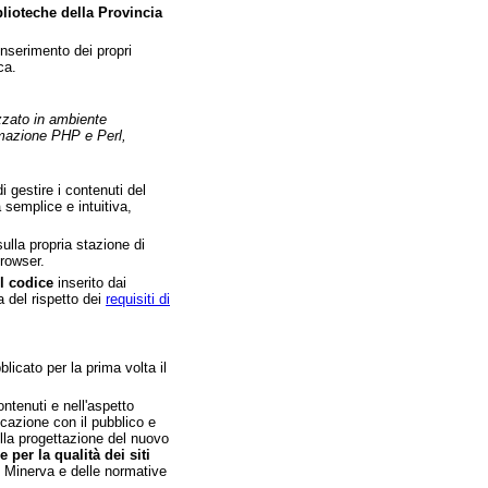
blioteche della Provincia
inserimento dei propri
ca.
izzato in ambiente
mmazione PHP e Perl,
 gestire i contenuti del
a semplice e intuitiva,
ulla propria stazione di
browser.
l codice
inserito dai
a del rispetto dei
requisiti di
licato per la prima volta il
ontenuti e nell'aspetto
icazione con il pubblico e
ella progettazione del nuovo
 per la qualità dei siti
o Minerva e delle normative