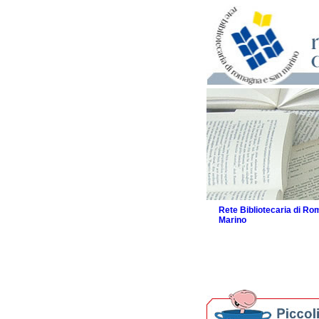
Rete Bibliotecaria di R
Marino
La Rete
Biblioteche e archivi
Agenda
Per bibliotecari e archivi