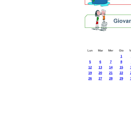
Calendario eve
« prec.
agosto 202
Lun
Mar
Mer
Gio
V
1
5
6
7
8
12
13
14
15
19
20
21
22
26
27
28
29