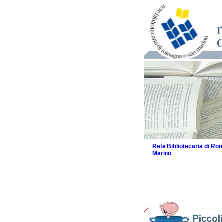
Rete Bibliotecaria di R
Marino
La Rete
Biblioteche e archivi
Agenda
Per bibliotecari e archivi