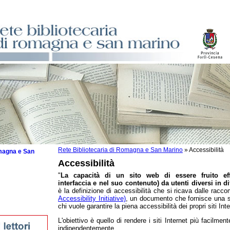
Rete Bibliotecaria di Romagna e San Marino
»
Accessibilità
omagna e San
Accessibilità
"
La capacità di un sito web di essere fruito ef
interfaccia e nel suo contenuto) da utenti diversi in di
è la definizione di accessibilità che si ricava dalle rac
Accessibility Initiative)
, un documento che fornisce una ser
sti
chi vuole garantire la piena accessibilità dei propri siti Inte
L'obiettivo è quello di rendere i siti Internet più facilmente 
indipendentemente