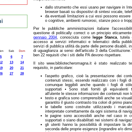
dallo strumento che essi usano per navigare in Inte
browser basati su dispositivi di sintesi vocale, telef
da eventuali limitazioni a cui essi possono essere co
o cognitive, ambienti rumorosi, stanze poco o trop
Per le pubbliche amministrazioni italiane l'accessib
questione di politically correct o un principio eticamente
gennaio 2004
, conosciuta come
legge Stanca
, tutela 
nti
accesso ai servizi informatici e telematici della pubb
4
succ. »
servizi di pubblica utilità da parte delle persone disabili, 
di uguaglianza ai sensi dell'articolo 3 della Costituzione.
en
Sab
Dom
ben 22 requisiti che i siti delle PA devono rispettare.
5
6
7
12
13
14
Il sito www.bibliotecheromagna.it è stato realizzato 
requisito, in particolare:
19
20
21
26
27
28
l'aspetto grafico, cioè la presentazione dei cont
contenuti stessi, essendo realizzato con i fogli di
comunque leggibili anche quando i fogli di stil
supportati • Sono stati forniti gli equivalenti
all'utente le stesse informazioni dei contenuti non t
testo e grafica sono comprensibili anche se visuali
garantito il giusto contrasto tra colori di primo pian
le tabelle sono costruite utilizzando i marcat
interpretate correttamente da ogni sistema di navi
le pagine sono accessibili anche nel caso in cu
supportati o siano disabilitati nei sistemi di navigaz
gli utenti hanno la possibilità di impostare la d
seconda delle proprie esigenze (ingrandire e/o dimin