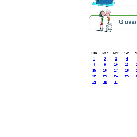
Calendario eve
« prec.
luglio 202
Lun
Mar
Mer
Gio
V
1
2
3
4
8
9
10
11
15
16
17
18
22
23
24
25
29
30
31