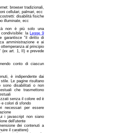
rnet: browser tradizionali,
oni cellulari, palmari, ecc
stretti: disabilità fisiche
po illuminate, ecc
ilità non è più solo una
 condivisibile: la
Legge 9
e garantisce "il diritto di
lica amministrazione e ai
in ottemperanza al principio
" (ex art. 1, II) e prevede
tenendo conto di ciascun
enuti, è indipendente dai
 stile. Le pagine risultano
e sono disabilitati o non
 testuali che trasmettono
estuali
zzati senza il colore ed è
o e colori di sfondo
ori necessari per essere
gazione
i i javascript non siano
ione dell'utente
imensione dei contenuti a
uire il carattere)