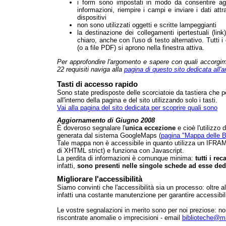
i form sono impostati in modo da consentire agl
informazioni, riempire i campi e inviare i dati att
dispositivi
non sono utilizzati oggetti e scritte lampeggianti
la destinazione dei collegamenti ipertestuali (li
chiaro, anche con l'uso di testo alternativo. Tutti i
(o a file PDF) si aprono nella finestra attiva.
Per approfondire l'argomento e sapere con quali accorgimen
22 requisiti naviga alla
pagina di questo sito dedicata all'
Tasti di accesso rapido
Sono state predisposte delle scorciatoie da tastiera che 
all'interno della pagina e del sito utilizzando solo i tasti.
Vai alla pagina del sito dedicata per scoprire quali sono
Aggiornamento di Giugno 2008
È doveroso segnalare l'
unica eccezione
e cioè l'utilizzo
generata dal sistema GoogleMaps (
pagina "Mappa delle B
Tale mappa non è accessibile in quanto utilizza un IFRAME
di XHTML strict) e funziona con Javascript.
La perdita di informazioni è comunque minima:
tutti i re
infatti,
sono presenti nelle singole schede ad esse ded
Migliorare l'accessibilità
Siamo convinti che l'accessibilità sia un processo: oltre a
infatti una costante manutenzione per garantire accessibilità
Le vostre segnalazioni in merito sono per noi preziose: no
riscontrate anomalie o imprecisioni - email
biblioteche@mai