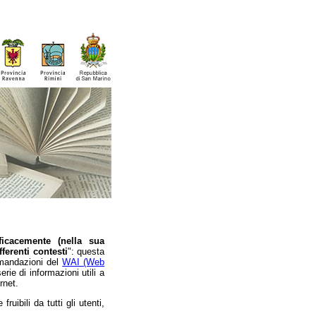
ficacemente (nella sua
fferenti contesti
": questa
comandazioni del
WAI (Web
ie di informazioni utili a
rnet.
fruibili da tutti gli utenti,