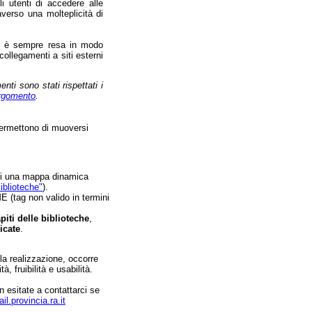
i utenti di accedere alle
raverso una molteplicità di
nk) è sempre resa in modo
 collegamenti a siti esterni
ti sono stati rispettati i
argomento
.
permettono di muoversi
 di una mappa dinamica
iblioteche"
).
 (tag non valido in termini
capiti delle biblioteche
,
icate
.
lla realizzazione, occorre
, fruibilità e usabilità.
n esitate a contattarci se
l.provincia.ra.it