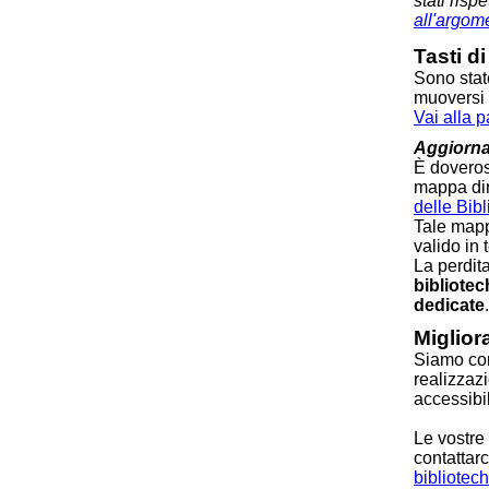
stati risp
all'argom
Tasti d
Sono stat
muoversi a
Vai alla p
Aggiorna
È doveros
mappa di
delle Bib
Tale mapp
valido in 
La perdit
bibliotec
dedicate
.
Migliora
Siamo conv
realizzaz
accessibili
Le vostre
contattarc
bibliotec