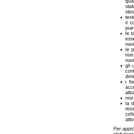
quan
stat
stes
test
il c
pian
le t
ess
nav
le 
non
navi
gli 
con
dimi
i f
acc
attr
non 
la 
resa
coll
atti
Per appro