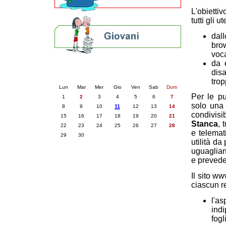
L'obiettiv
tutti gli 
dal
brow
voca
da 
Calendario eventi
disa
« prec.
giugno 2026
succ. »
trop
Lun
Mar
Mer
Gio
Ven
Sab
Dom
Per le pu
1
2
3
4
5
6
7
solo una 
8
9
10
11
12
13
14
condivisi
15
16
17
18
19
20
21
Stanca
, 
22
23
24
25
26
27
28
e telemat
29
30
utilità da
uguaglianz
e prevede 
Il sito w
ciascun re
l'a
ind
fog