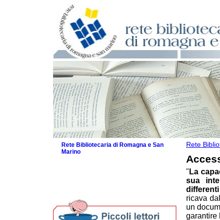
Rete Bibli
Rete Bibliotecaria di Romagna e San
Marino
Access
La Rete
"
La capac
Biblioteche e archivi
sua inte
Agenda
different
Per bibliotecari e archivisti
ricava da
un docume
garantire 