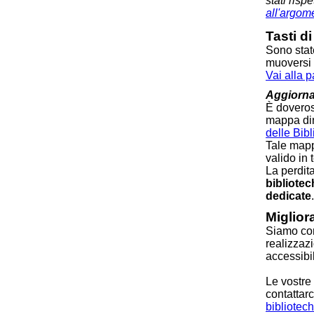
stati risp
all'argom
Tasti d
Sono stat
muoversi a
Vai alla p
Aggiorna
È doveros
mappa di
delle Bib
Tale mapp
valido in 
La perdit
bibliotec
dedicate
.
Migliora
Siamo conv
realizzaz
accessibili
Le vostre
contattarc
bibliotec