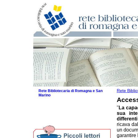
Rete Bibli
Rete Bibliotecaria di Romagna e San
Marino
Access
La Rete
"
La capac
Biblioteche e archivi
sua inte
Agenda
different
Per bibliotecari e archivisti
ricava da
un docume
garantire 