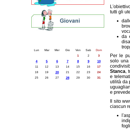
L'obiettiv
tutti gli 
dal
brow
voca
da 
Calendario eventi
disa
« prec.
maggio 2026
succ. »
trop
Lun
Mar
Mer
Gio
Ven
Sab
Dom
Per le pu
1
2
3
solo una 
4
5
6
7
8
9
10
condivisi
11
12
13
14
15
16
17
Stanca
, 
18
19
20
21
22
23
24
e telemat
25
26
27
28
29
30
31
utilità da
uguaglianz
e prevede 
Il sito w
ciascun re
l'a
ind
fog