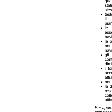
quan
stat
stes
test
il c
pian
le t
ess
nav
le 
non
navi
gli 
con
dimi
i f
acc
attr
non 
la 
resa
coll
atti
Per appro