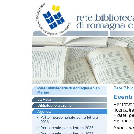
Rete Bibli
Rete Bibliotecaria di Romagna e San
Marino
Eventi
La Rete
Per trova
Biblioteche e archivi
ricerca tr
Agenda
+ data, p
Patto intercomunale per la lettura
Se non sce
2026
Buona na
Patto locale per la lettura 2025
Patto locale per la lettura 2024