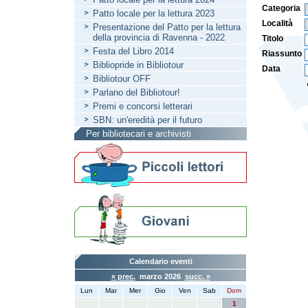
Categoria
Patto locale per la lettura 2023
Località
Presentazione del Patto per la lettura
della provincia di Ravenna - 2022
Titolo
Festa del Libro 2014
Riassunto
Bibliopride in Bibliotour
Data
Bibliotour OFF
Parlano del Bibliotour!
Premi e concorsi letterari
SBN: un'eredità per il futuro
Per bibliotecari e archivisti
Calendario eventi
« prec.
marzo 2026
succ. »
Lun
Mar
Mer
Gio
Ven
Sab
Dom
1