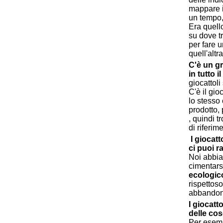
mappare il
un tempo,
Era quello
su dove t
per fare u
quell'altr
C'è un gr
in tutto 
giocattoli
C'è il gioc
lo stesso 
prodotto,
, quindi t
di riferim
I giocatt
ci puoi r
Noi abbiam
cimentars
ecologic
rispettos
abbandona
I giocatt
delle cos
Per esemp