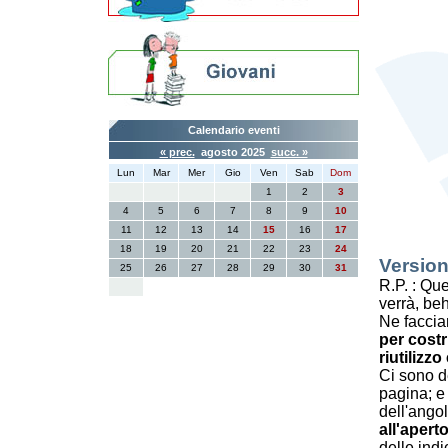
Calendario eventi
« prec.
agosto 2025
succ. »
Lun
Mar
Mer
Gio
Ven
Sab
Dom
1
2
3
4
5
6
7
8
9
10
11
12
13
14
15
16
17
18
19
20
21
22
23
24
Version
25
26
27
28
29
30
31
R.P. : Qu
verrà, b
Ne faccia
per costr
riutilizzo
Ci sono d
pagina; e
dell'angol
all'aperto
delle indi