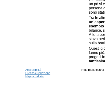
un pò si 
persone c
sono stati 
Tra le al
un'esperi
esempio a
bilance, s
Allora per
stava per
sulla botti
Questi gio
fanno più
progetti 
tantissi
Accessibilità
Rete Bibliotecaria
Credits e redazione
Mappa del sito