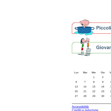
Altre biblioteche
Archivi storici
Agenda
Per bibliotecari e archivi
Calendario eve
« prec.
luglio 202
Lun
Mar
Mer
Gio
V
1
2
6
7
8
9
13
14
15
16
20
21
22
23
27
28
29
30
Accessibilità
Credits e redazione