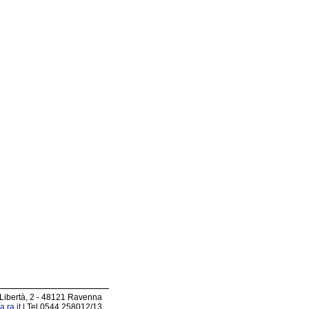
 Libertà, 2 - 48121 Ravenna
.ra.it
| Tel 0544.258012/13