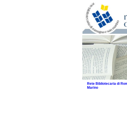
Rete Bibliotecaria di R
Marino
La Rete
Biblioteche e archivi
Biblioteche
Biblioteche speciali
Biblioteche scolasti
Biblioteche per raga