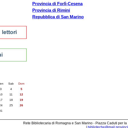
Provincia di Forlì-Cesena
Provincia di Rimini
Repubblica di San Marino
sti
nti
6
succ. »
en
Sab
Dom
3
4
5
10
11
12
17
18
19
24
25
26
31
Rete Bibliotecaria di Romagna e San Marino - Piazza Caduti per la
|
biblioteche@mail.provincia