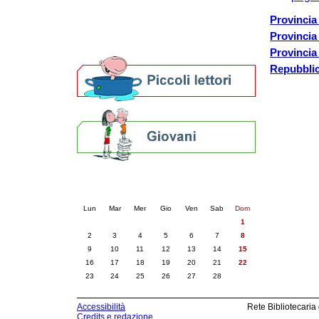
Altre biblioteche
Archivi storici
Provincia
Agenda
Provincia
Per bibliotecari e archivisti
Provincia
Repubblic
Calendario eventi
« prec.
febbraio 2026
succ. »
Lun
Mar
Mer
Gio
Ven
Sab
Dom
1
2
3
4
5
6
7
8
9
10
11
12
13
14
15
16
17
18
19
20
21
22
23
24
25
26
27
28
Accessibilità
Rete Bibliotecaria
Credits e redazione