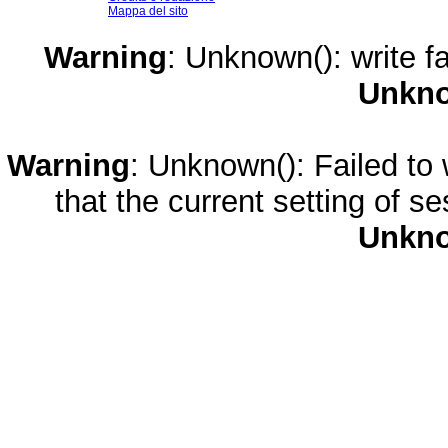
Mappa del sito
Warning
: Unknown(): write fa
Unkn
Warning
: Unknown(): Failed to w
that the current setting of s
Unkn