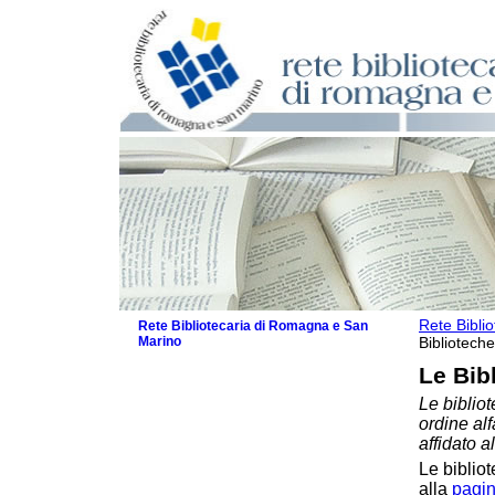
Rete Bibli
Rete Bibliotecaria di Romagna e San
Marino
Biblioteche
La Rete
Le Bib
Biblioteche e archivi
Le bibliot
Biblioteche
ordine al
Biblioteche specializzate
affidato a
Biblioteche scolastiche
Le bibliot
Biblioteche per ragazzi
alla
pagin