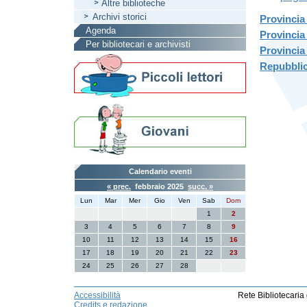
Altre biblioteche
Archivi storici
Provincia
Agenda
Provincia
Per bibliotecari e archivisti
Provincia
Repubblic
Calendario eventi
« prec.
febbraio 2025
succ. »
Lun
Mar
Mer
Gio
Ven
Sab
Dom
1
2
3
4
5
6
7
8
9
10
11
12
13
14
15
16
17
18
19
20
21
22
23
24
25
26
27
28
Accessibilità
Rete Bibliotecaria
Credits e redazione