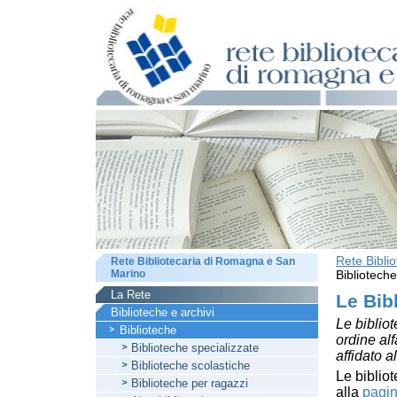
Rete Bibli
Rete Bibliotecaria di Romagna e San
Marino
Biblioteche
La Rete
Le Bib
Biblioteche e archivi
Le bibliot
Biblioteche
ordine al
Biblioteche specializzate
affidato a
Biblioteche scolastiche
Le bibliot
Biblioteche per ragazzi
alla
pagin