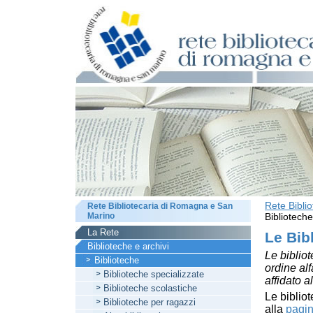
Rete Bibli
Rete Bibliotecaria di Romagna e San
Marino
Biblioteche
La Rete
Le Bib
Biblioteche e archivi
Le bibliot
Biblioteche
ordine al
Biblioteche specializzate
affidato a
Biblioteche scolastiche
Le bibliot
Biblioteche per ragazzi
alla
pagin