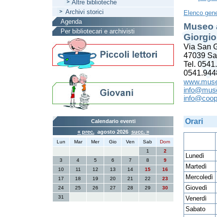
Altre biblioteche
Archivi storici
Elenco gene
Agenda
Museo 
Per bibliotecari e archivisti
Giorgio
Via San G
47039 Sa
Tel. 0541
0541.944
www.museo
info@muse
info@coopk
Orari
Calendario eventi
« prec.
agosto 2026
succ. »
Lun
Mar
Mer
Gio
Ven
Sab
Dom
1
2
Lunedì
3
4
5
6
7
8
9
Martedì
10
11
12
13
14
15
16
Mercoledì
17
18
19
20
21
22
23
Giovedì
24
25
26
27
28
29
30
31
Venerdì
Sabato