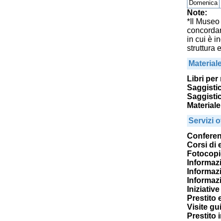
Domenica
Note:
*Il Museo
concordare
in cui è i
struttura 
Material
Libri per
Saggisti
Saggistic
Materiale
Servizi of
Confere
Corsi di
Fotocopi
Informazi
Informazi
Informazi
Iniziativ
Prestito 
Visite gu
Prestito 