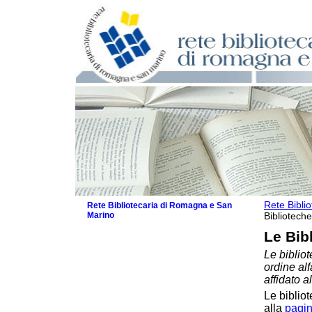
Rete Bibli
Rete Bibliotecaria di Romagna e San
Marino
Biblioteche
La Rete
Le Bib
Biblioteche e archivi
Le bibliot
Biblioteche
ordine al
Biblioteche specializzate
affidato a
Biblioteche scolastiche
Le bibliot
Biblioteche per ragazzi
alla
pagin