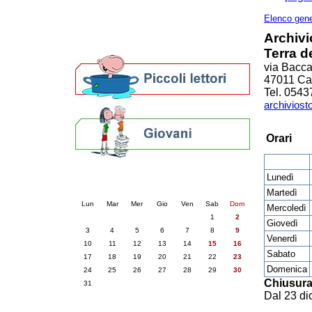
Altre biblioteche
Archivi storici
Elenco gene
Agenda
Archivi
Per bibliotecari e archivisti
Terra d
via Baccar
47011 Cas
Tel. 054
archiviost
Orari
Calendario eventi
Lunedì
« prec.
agosto 2026
succ. »
Martedì
Lun
Mar
Mer
Gio
Ven
Sab
Dom
Mercoledì
1
2
Giovedì
3
4
5
6
7
8
9
Venerdì
10
11
12
13
14
15
16
Sabato
17
18
19
20
21
22
23
Domenica
24
25
26
27
28
29
30
Chiusura
31
Dal 23 di