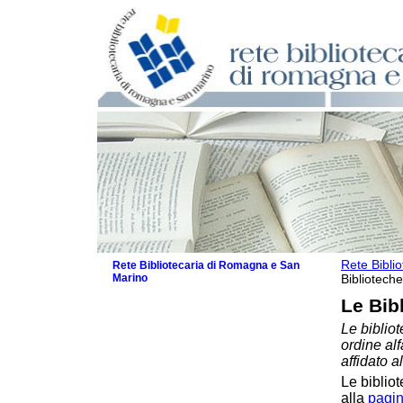
Rete Bibli
Rete Bibliotecaria di Romagna e San
Marino
Biblioteche
La Rete
Le Bib
Biblioteche e archivi
Le bibliot
Biblioteche
ordine al
Biblioteche specializzate
affidato a
Biblioteche scolastiche
Le bibliot
Biblioteche per ragazzi
alla
pagin