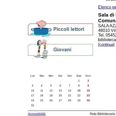
Altre biblioteche
Archivi storici
Elenco g
Agenda
Sala di 
Per bibliotecari e archivisti
Comuna
SALA AZZ
48010 Vil
Tel. 0545
bibliotec
[continua]
Calendario eventi
« prec.
agosto 2026
succ. »
Lun
Mar
Mer
Gio
Ven
Sab
Dom
1
2
3
4
5
6
7
8
9
10
11
12
13
14
15
16
17
18
19
20
21
22
23
24
25
26
27
28
29
30
31
Accessibilità
Rete Bibliotecaria