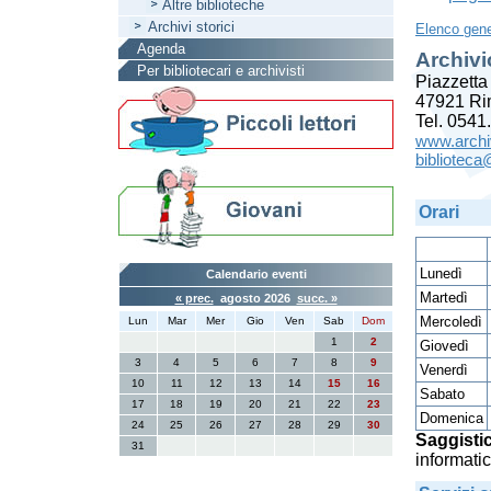
Altre biblioteche
Archivi storici
Elenco gene
Agenda
Archivi
Per bibliotecari e archivisti
Piazzetta
47921 Ri
Tel. 054
www.archivi
biblioteca
Orari
Lunedì
Calendario eventi
Martedì
« prec.
agosto 2026
succ. »
Mercoledì
Lun
Mar
Mer
Gio
Ven
Sab
Dom
1
2
Giovedì
3
4
5
6
7
8
9
Venerdì
10
11
12
13
14
15
16
Sabato
17
18
19
20
21
22
23
Domenica
24
25
26
27
28
29
30
Saggistic
31
informatic