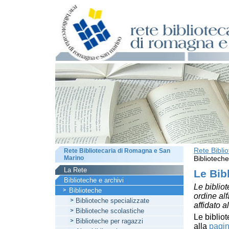
Rete Bibli
Rete Bibliotecaria di Romagna e San
Marino
Biblioteche
La Rete
Le Bib
Biblioteche e archivi
Le bibliot
Biblioteche
ordine al
Biblioteche specializzate
affidato a
Biblioteche scolastiche
Le bibliot
Biblioteche per ragazzi
alla
pagin